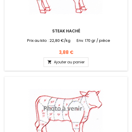
STEAK HACHÉ
Prix au kilo : 22,80 €/kg Env. 170 gr / pièce
Prix
3,88 €
Ajouter au panier
