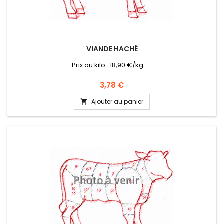
VIANDE HACHÉ
Prix au kilo : 18,90 €/kg
Prix
3,78 €
Ajouter au panier
