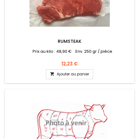
RUMSTEAK
Prix au kilo : 48,90 € Env. 250 gr / pièce
Prix
12,23 €
Ajouter au panier
