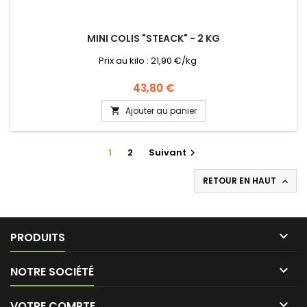
MINI COLIS "STEACK" - 2 KG
Prix au kilo : 21,90 €/kg
Prix
43,80 €
Ajouter au panier

1
2
Suivant

RETOUR EN HAUT


PRODUITS

NOTRE SOCIÉTÉ

VOTRE COMPTE