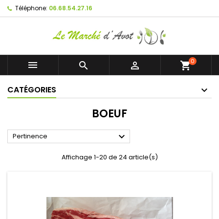
Téléphone:
06.68.54.27.16
0



shopping_cart
CATÉGORIES
BOEUF

Pertinence
Affichage 1-20 de 24 article(s)