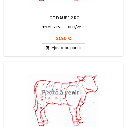
LOT DAUBE 2 KG
Prix au kilo : 10,90 €/kg
Prix
21,80 €
Ajouter au panier
