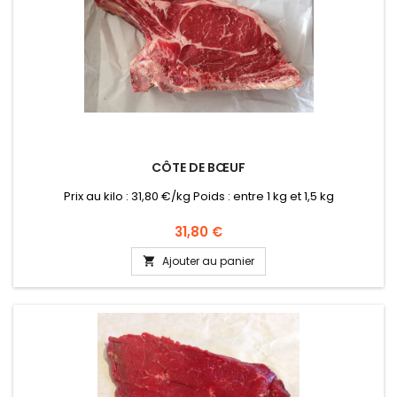
CÔTE DE BŒUF
Prix au kilo : 31,80 €/kg Poids : entre 1 kg et 1,5 kg
Prix
31,80 €
Ajouter au panier
