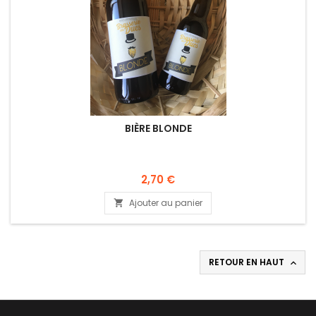
BIÈRE BLONDE
Prix
2,70 €
Ajouter au panier

RETOUR EN HAUT
