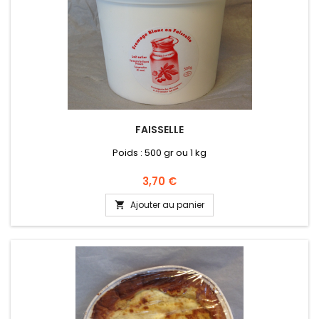
FAISSELLE
Poids : 500 gr ou 1 kg
Prix
3,70 €
Ajouter au panier
