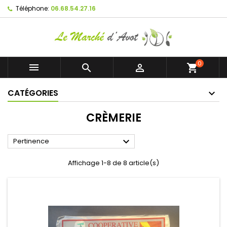
Téléphone:
06.68.54.27.16
0



shopping_cart
CATÉGORIES
CRÈMERIE

Pertinence
Affichage 1-8 de 8 article(s)