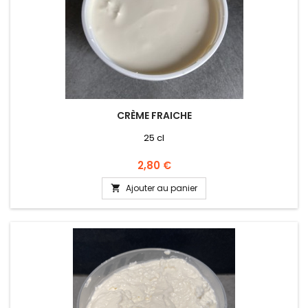
CRÈME FRAICHE
25 cl
Prix
2,80 €
Ajouter au panier
