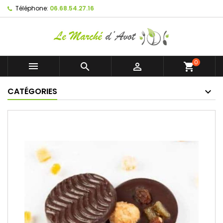
Téléphone:
06.68.54.27.16
0



shopping_cart
CATÉGORIES