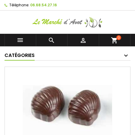
Téléphone:
06.68.54.27.16
0



shopping_cart
CATÉGORIES