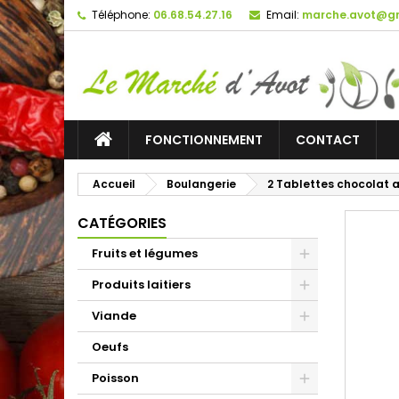
Téléphone:
06.68.54.27.16
Email:
marche.avot@g
FONCTIONNEMENT
CONTACT
Accueil
Boulangerie
2 Tablettes chocolat au
CATÉGORIES
Fruits et légumes
Produits laitiers
Viande
Oeufs
Poisson