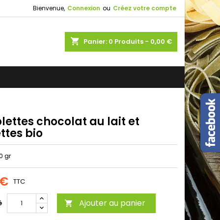
Bienvenue,
Connexion
ou
Créez votre compte
shopping_cart
Panier:
0
Produits - 0,00 €
lettes chocolat au lait et
ttes bio
20 gr
 €
TTC
Ajouter au panier
é
