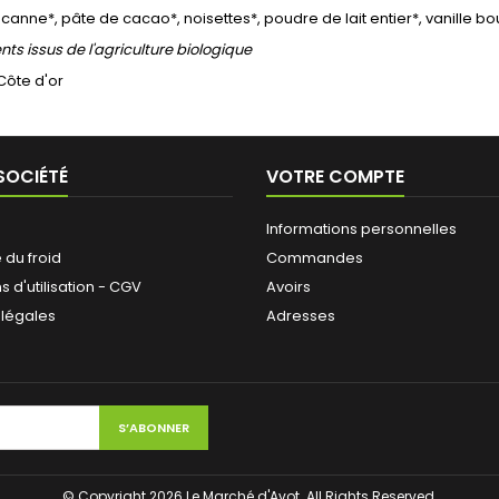
canne*, pâte de cacao*, noisettes*, poudre de lait entier*, vanille bo
ents issus de l'agriculture biologique
 Côte d'or
SOCIÉTÉ
VOTRE COMPTE
Informations personnelles
 du froid
Commandes
s d'utilisation - CGV
Avoirs
 légales
Adresses
© Copyright 2026 Le Marché d'Avot. All Rights Reserved.