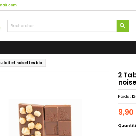
mail.com

 lait et noisettes bio
2 Tab
noise
Poids : 1
9,90
Quantit