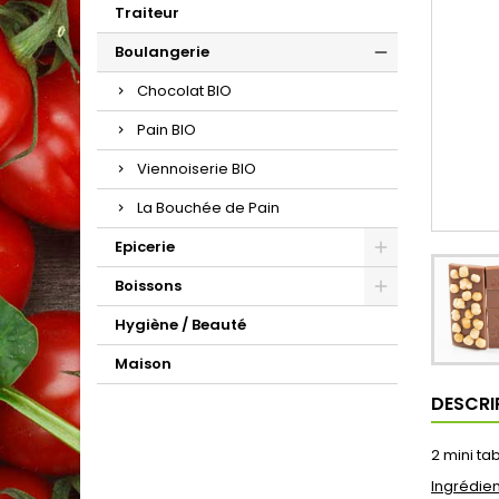
Traiteur
Boulangerie
Chocolat BIO
Pain BIO
Viennoiserie BIO
La Bouchée de Pain
Epicerie
Boissons
Hygiène / Beauté
Maison
DESCRI
2 mini ta
Ingrédien