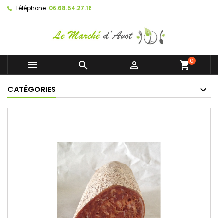
Téléphone:
06.68.54.27.16
0



shopping_cart
CATÉGORIES